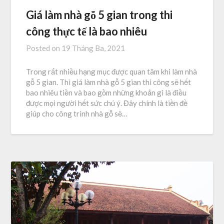
Giá làm nhà gỗ 5 gian trong thi
công thực tế là bao nhiêu
Posted on
19 Tháng Ba, 2021
Trong rất nhiều hạng mục được quan tâm khi làm nhà
gỗ 5 gian. Thì giá làm nhà gỗ 5 gian thi công sẽ hết
bao nhiêu tiền và bao gồm những khoản gì là điều
được mọi người hết sức chú ý. Đây chính là tiền đề
giúp cho công trình nhà gỗ sẽ…