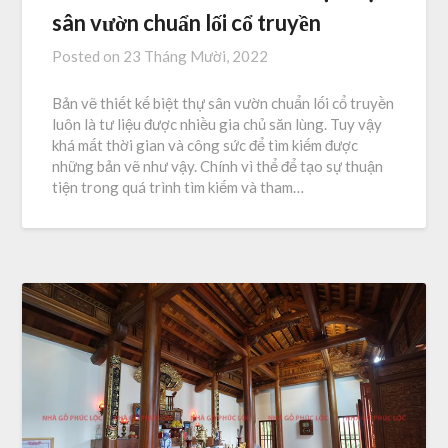
sân vườn chuẩn lối cổ truyền
Posted on
23 Tháng Mười, 2022
Bản vẽ thiết kế biệt thự sân vườn chuẩn lối cổ truyền
luôn là tư liệu được nhiều gia chủ săn lùng. Tuy vậy
khá mất thời gian và công sức để tìm kiếm được
những bản vẽ như vậy. Chính vì thể để tạo sự thuận
tiện trong quá trình tìm kiếm và tham…