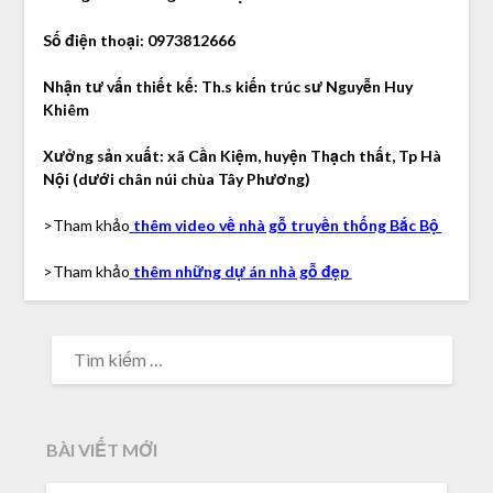
Số điện thoại: 0973812666
Nhận tư vấn thiết kế: Th.s kiến trúc sư Nguyễn Huy
Khiêm
Xưởng sản xuất: xã Cần Kiệm, huyện Thạch thất, Tp Hà
Nội (dưới chân núi chùa Tây Phương)
>Tham khảo
thêm video về nhà gỗ truyền thống Bắc Bộ
>Tham khảo
thêm những dự án nhà gỗ đẹp
TÌM
KIẾM
CHO:
BÀI VIẾT MỚI