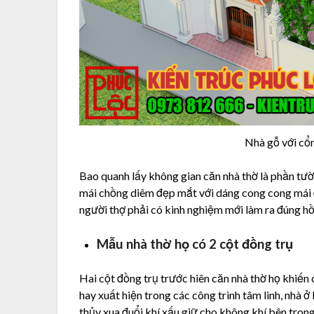
Nhà gỗ với cổ
Bao quanh lấy không gian căn nhà thờ là phần tườ
mái chồng diêm đẹp mắt với dáng cong cong mái đ
người thợ phải có kinh nghiệm mới làm ra đúng hồn
Mẫu nhà thờ họ có 2 cột đồng trụ
Hai cột đồng trụ trước hiên căn nhà thờ họ khiến 
hay xuất hiện trong các công trình tâm linh, nhà ở
thủy xua đuổi khí xấu giữ cho không khí bên trong