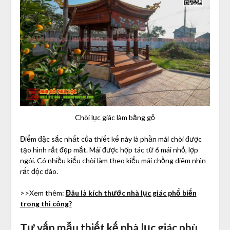
Chòi lục giác làm bằng gỗ
Điểm đặc sắc nhất của thiết kế này là phần mái chòi được
tạo hình rất đẹp mắt. Mái được hợp tác từ 6 mái nhỏ, lợp
ngói. Có nhiều kiểu chòi làm theo kiểu mái chồng diêm nhìn
rất độc đáo.
>>Xem thêm:
Đâu là kích thước nhà lục giác phổ biến
trong thi công?
Tư vấn mẫu thiết kế nhà lục giác phù