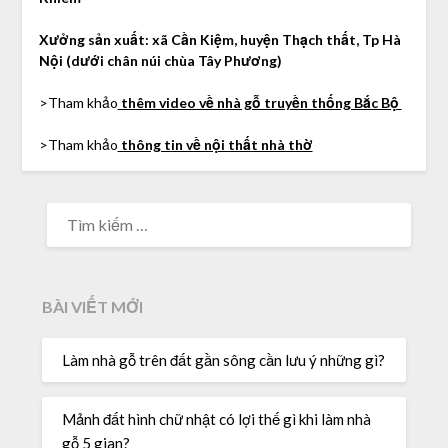
Xưởng sản xuất: xã Cần Kiệm, huyện Thạch thất, Tp Hà
Nội (dưới chân núi chùa Tây Phương)
>Tham khảo
thêm video về nhà gỗ truyền thống Bắc Bộ
>Tham khảo
thông tin về nội thất nhà thờ
TÌM
KIẾM
CHO:
BÀI VIẾT MỚI
Làm nhà gỗ trên đất gần sông cần lưu ý những gì?
Mảnh đất hình chữ nhật có lợi thế gì khi làm nhà
gỗ 5 gian?